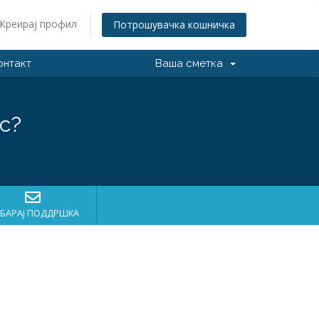
Креирај профил
Потрошувачка кошничка
онтакт
Ваша сметка
с?
БАРАЈ ПОДДРШКА