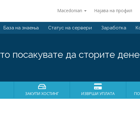
Macedonian
Најава на профил
База на знаења
Статус на сервери
Заработка
К
то посакувате да сторите дене
ЗАКУПИ ХОСТИНГ
ИЗВРШИ УПЛАТА
ПО