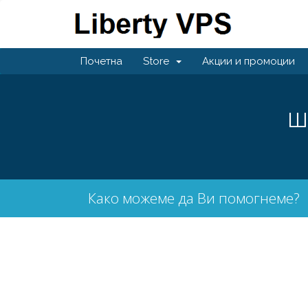
Почетна
Store
Акции и промоции
Ш
Како можеме да Ви помогнеме?