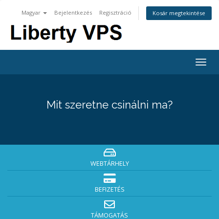
Magyar
Bejelentkezés
Regisztráció
Kosár megtekintése
Togg
navig
Mit szeretne csinálni ma?
WEBTÁRHELY
BEFIZETÉS
TÁMOGATÁS