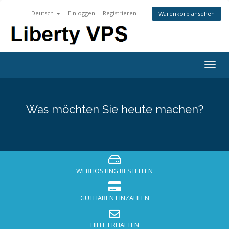
Deutsch
Einloggen
Registrieren
Warenkorb ansehen
Togg
navig
Was möchten Sie heute machen?
WEBHOSTING BESTELLEN
GUTHABEN EINZAHLEN
HILFE ERHALTEN