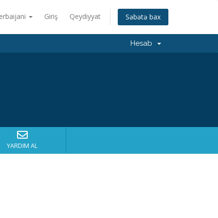
erbaijani
Giriş
Qeydiyyat
Səbətə bax
Hesab
YARDIM AL