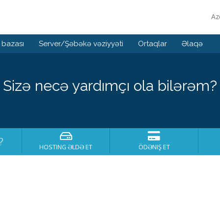
Az
 bazası
Server/Şəbəkə vəziyyəti
Ortaqlar
Əlaqə
Sizə necə yardımçı ola bilərəm?
?
HOSTING ƏLDƏ ET
ÖDƏNIŞ ET