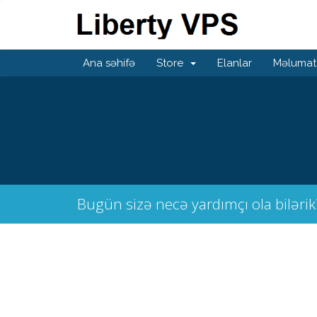
Ana səhifə
Store
Elanlar
Məlumat
Bugün sizə necə yardımçı ola bilərik