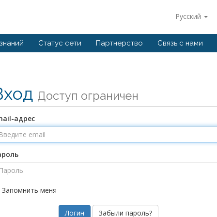
Русский
 знаний
Статус сети
Партнерство
Связь с нами
Вход
Доступ ограничен
ail-адрес
ароль
Запомнить меня
Забыли пароль?