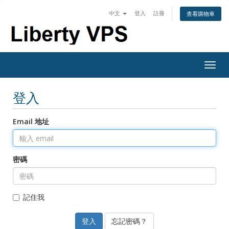
中文
登入
註冊
查看購物車
Togg
navig
登入
Email 地址
密碼
記住我
忘記密碼？