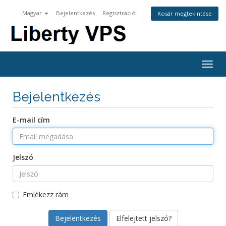
Magyar
Bejelentkezés
Regisztráció
Kosár megtekintése
Togg
navig
Bejelentkezés
E-mail cím
Jelszó
Emlékezz rám
Elfelejtett jelszó?