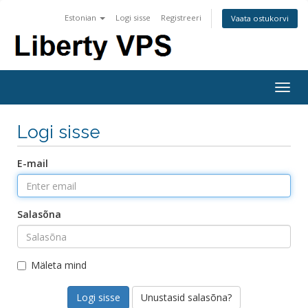
Estonian
Logi sisse
Registreeri
Vaata ostukorvi
Togg
navig
Logi sisse
E-mail
Salasõna
Mäleta mind
Unustasid salasõna?