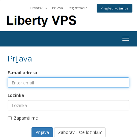
Hrvatski
Prijava
Registtracija
Pregled košarice
Togg
navig
Prijava
E-mail adresa
Lozinka
Zapamti me
Zaboravili ste lozinku?