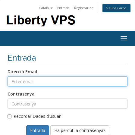
Català
Entrada
Registrar-se
Veure Carro
Togg
navig
Entrada
Direcció Email
Contrasenya
Recordar Dades d'usuari
Ha perdut la contrasenya?