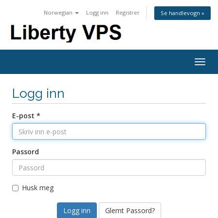
Norwegian
Logg inn
Registrer
Se handlevogn »
Togg
navig
Logg inn
E-post *
Passord
Husk meg
Glemt Passord?