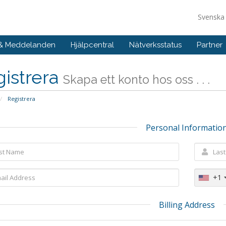
Svensk
 & Meddelanden
Hjälpcentral
Nätverksstatus
Partner
istrera
Skapa ett konto hos oss . . .
Registrera
Personal Informatio
+1
Billing Address