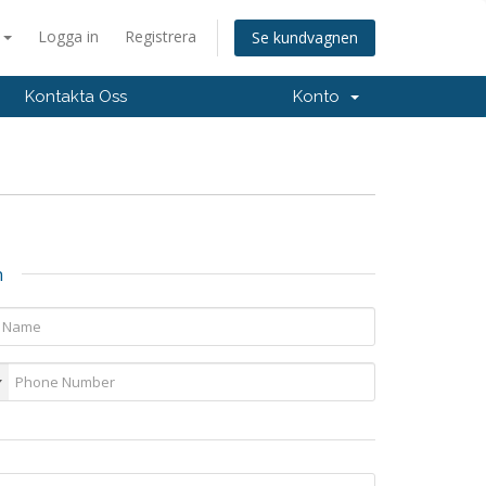
a
Logga in
Registrera
Se kundvagnen
Kontakta Oss
Konto
n