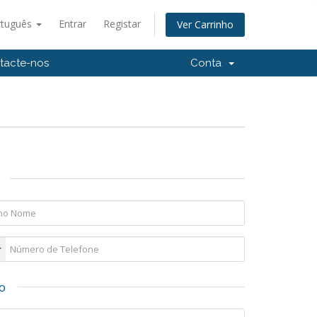
rtuguês
Entrar
Registar
Ver Carrinho
tacte-nos
Conta
o