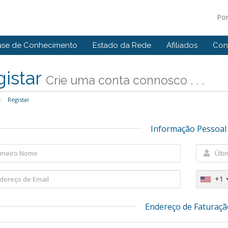
Po
ase de Conhecimento
Estado da Rede
Afiliados
Con
gistar
Crie uma conta connosco . . .
Registar
Informação Pessoal
+1
Endereço de Faturaçã