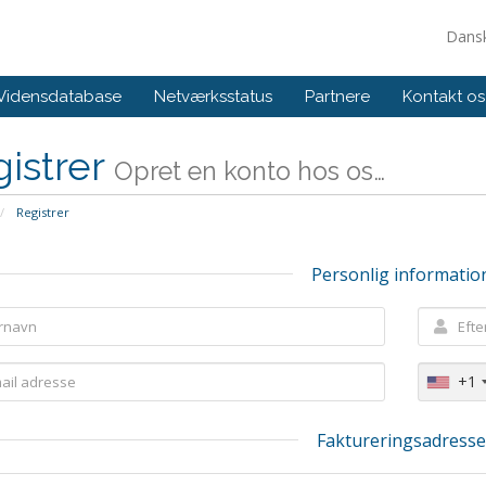
Dans
Vidensdatabase
Netværksstatus
Partnere
Kontakt os
istrer
Opret en konto hos os…
Registrer
Personlig informatio
+1
Faktureringsadress