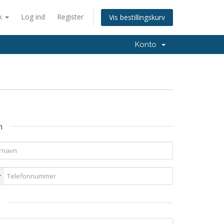
k
Log ind
Register
Vis bestillingskurv
Konto
n
e