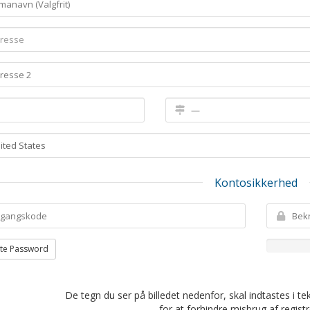
Kontosikkerhed
te Password
De tegn du ser på billedet nedenfor, skal indtastes i t
for at forhindre misbrug af regist