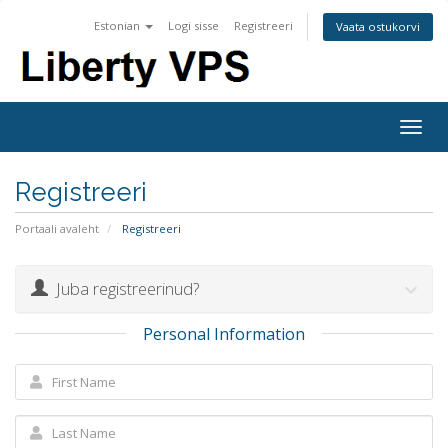
Estonian
Logi sisse
Registreeri
Vaata ostukorvi
Togg
navig
Registreeri
Portaali avaleht
Registreeri
Juba registreerinud?
Personal Information