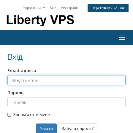
Українська
Вхід
Реєстрація
Переглянути кошик
Togg
navig
Вхід
Email-адреса
Пароль
Запам'ятати мене
Забули пароль?