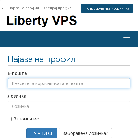
n
Најава на профил
Креирај профил
Потрошувачка кошничка
Togg
navig
Најава на профил
Е-пошта
Лозинка
Запомни ме
Заборавена лозинка?