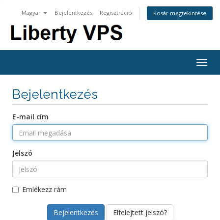
Magyar
Bejelentkezés
Regisztráció
Kosár megtekintése
Togg
navig
Bejelentkezés
E-mail cím
Jelszó
Emlékezz rám
Elfelejtett jelszó?