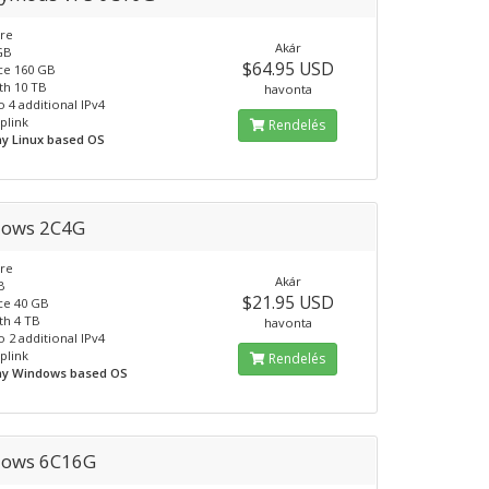
ore
Akár
GB
$64.95 USD
ce 160 GB
th 10 TB
havonta
o 4 additional IPv4
plink
Rendelés
Any Linux based OS
ows 2C4G
ore
Akár
B
$21.95 USD
ce 40 GB
th 4 TB
havonta
o 2 additional IPv4
plink
Rendelés
Any Windows based OS
ows 6C16G