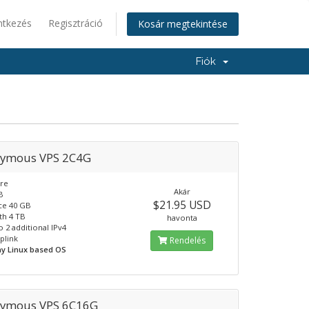
ntkezés
Regisztráció
Kosár megtekintése
Fiók
ymous VPS 2C4G
ore
Akár
B
$21.95 USD
ce 40 GB
th 4 TB
havonta
o 2 additional IPv4
plink
Rendelés
Any Linux based OS
ymous VPS 6C16G