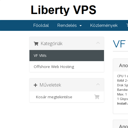
Főoldal
Rendelés
Közlemények
VF
Kategóriák
VF VMs
Ano
Offshore Web Hosting
CPU 1 
RAM 2
Műveletek
Disk S
Bandwi
Max. 1 
Kosár megtekintése
1 Gbps
Instal
Ano