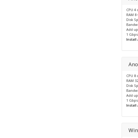
CPU 4 
RAM 8
Disk S
Bandwi
Add up 
1 Gbps
Instal
Ano
CPU 8 
RAM 3
Disk S
Bandwi
Add up 
1 Gbps
Instal
Win