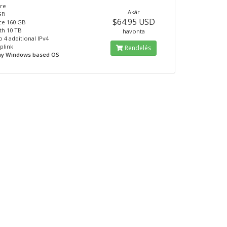
ore
Akár
GB
$64.95 USD
ce 160 GB
th 10 TB
havonta
o 4 additional IPv4
plink
Rendelés
Any Windows based OS