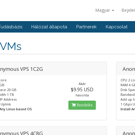
Magyar
Bejele
Tudásbázis
Hálózat állapota
Partnerek
Kapcsolat
 VMs
nymous VPS 1C2G
Anon
core
CPU 2 c
Akár
 GB
RAM 4 G
$9.95 USD
pace 20 GB
Disk Spa
dth 1 TB
Bandwid
havonta
IP Address
Add up t
 Uplink
1 Gbps U
Rendelés
l Any Linux based OS
Install 
nymous VPS 4C8G
Anon