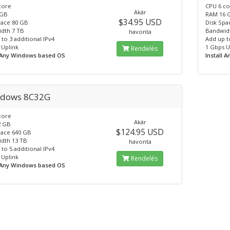
core
CPU 6 c
Akár
 GB
RAM 16 
$34.95 USD
pace 80 GB
Disk Spa
dth 7 TB
Bandwid
havonta
to 3 additional IPv4
Add up t
 Uplink
1 Gbps U
Rendelés
l Any Windows based OS
Install 
dows 8C32G
core
Akár
2 GB
$124.95 USD
pace 640 GB
dth 13 TB
havonta
to 5 additional IPv4
 Uplink
Rendelés
l Any Windows based OS