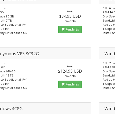
core
CPU 6 c
Akár
 GB
RAM 16 
$34.95 USD
pace 80 GB
Disk Spa
dth 7 TB
Bandwid
havonta
to 3 additional IPv4
Add up t
 Uplink
1 Gbps U
Rendelés
l Any Linux based OS
Install 
nymous VPS 8C32G
Wind
core
CPU 2 c
Akár
2 GB
RAM 4 G
$124.95 USD
pace 640 GB
Disk Spa
dth 13 TB
Bandwid
havonta
to 5 additional IPv4
Add up t
 Uplink
1 Gbps U
Rendelés
l Any Linux based OS
Install 
dows 4C8G
Wind