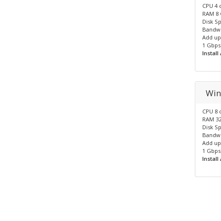
CPU 4 
RAM 8
Disk S
Bandwi
Add up 
1 Gbps
Instal
Win
CPU 8 
RAM 3
Disk S
Bandwi
Add up 
1 Gbps
Instal