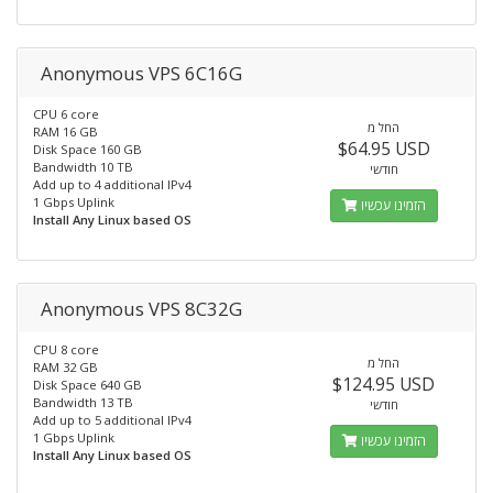
Anonymous VPS 6C16G
CPU 6 core
החל מ
RAM 16 GB
$64.95 USD
Disk Space 160 GB
Bandwidth 10 TB
חודשי
Add up to 4 additional IPv4
1 Gbps Uplink
הזמינו עכשיו
Install Any Linux based OS
Anonymous VPS 8C32G
CPU 8 core
החל מ
RAM 32 GB
$124.95 USD
Disk Space 640 GB
Bandwidth 13 TB
חודשי
Add up to 5 additional IPv4
1 Gbps Uplink
הזמינו עכשיו
Install Any Linux based OS