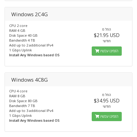
Windows 2C4G
CPU 2 core
החל מ
RAM 4 GB
$21.95 USD
Disk Space 40 GB
Bandwidth 4 TB
חודשי
Add up to 2 additional IPv4
1 Gbps Uplink
הזמינו עכשיו
Install Any Windows based OS
Windows 4C8G
CPU 4 core
החל מ
RAM 8 GB
$34.95 USD
Disk Space 80 GB
Bandwidth 7 TB
חודשי
Add up to 3 additional IPv4
1 Gbps Uplink
הזמינו עכשיו
Install Any Windows based OS