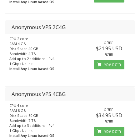
Install Any Linux based OS
Anonymous VPS 2C4G
CPU 2 core
החל מ
RAM 4 GB
$21.95 USD
Disk Space 40 GB
Bandwidth 4 TB
חודשי
Add up to 2 additional IPv4
1 Gbps Uplink
הזמינו עכשיו
Install Any Linux based OS
Anonymous VPS 4C8G
CPU 4 core
החל מ
RAM 8 GB
$34.95 USD
Disk Space 80 GB
Bandwidth 7 TB
חודשי
Add up to 3 additional IPv4
1 Gbps Uplink
הזמינו עכשיו
Install Any Linux based OS