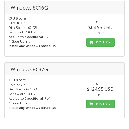
Windows 6C16G
CPU 6 core
החל מ
RAM 16 GB
$64.95 USD
Disk Space 160 GB
Bandwidth 10 TB
חודשי
Add up to 4 additional IPv4
1 Gbps Uplink
הזמינו עכשיו
Install Any Windows based OS
Windows 8C32G
CPU 8 core
החל מ
RAM 32 GB
$124.95 USD
Disk Space 640 GB
Bandwidth 13 TB
חודשי
Add up to 5 additional IPv4
1 Gbps Uplink
הזמינו עכשיו
Install Any Windows based OS