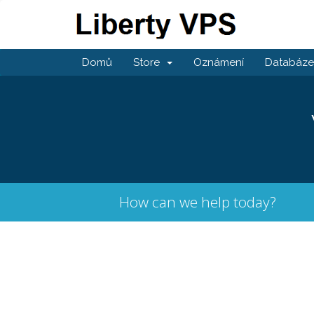
Domů
Store
Oznámení
Databáze 
How can we help today?