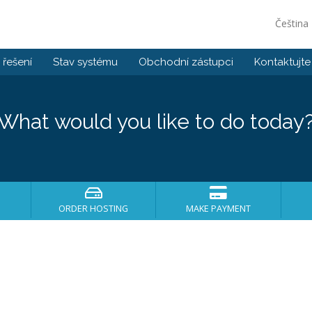
Čeština
řešení
Stav systému
Obchodní zástupci
Kontaktujte
What would you like to do today
ORDER HOSTING
MAKE PAYMENT