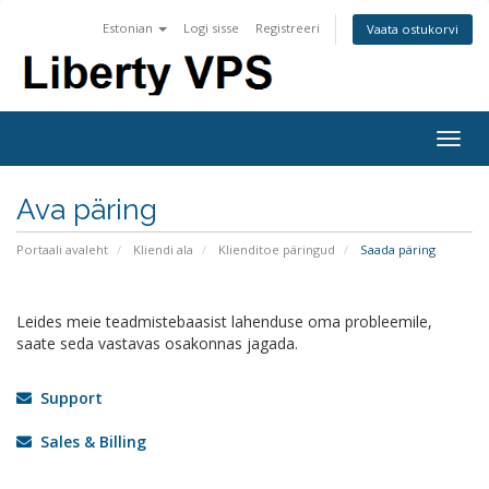
Estonian
Logi sisse
Registreeri
Vaata ostukorvi
Togg
navig
Ava päring
Portaali avaleht
Kliendi ala
Klienditoe päringud
Saada päring
Leides meie teadmistebaasist lahenduse oma probleemile,
saate seda vastavas osakonnas jagada.
Support
Sales & Billing