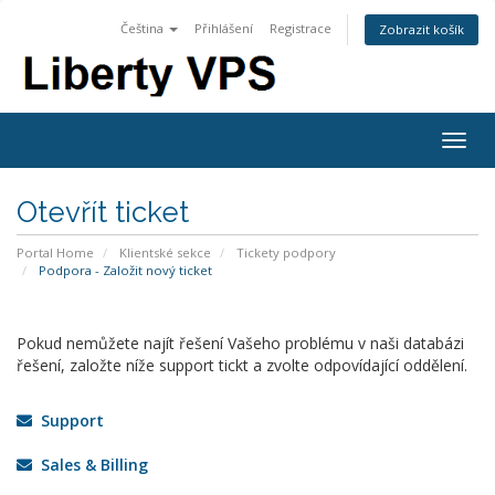
Čeština
Přihlášení
Registrace
Zobrazit košík
Togg
navig
Otevřít ticket
Portal Home
Klientské sekce
Tickety podpory
Podpora - Založit nový ticket
Pokud nemůžete najít řešení Vašeho problému v naši databázi
řešení, založte níže support tickt a zvolte odpovídající oddělení.
Support
Sales & Billing