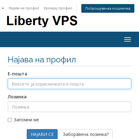
n
Најава на профил
Креирај профил
Потрошувачка кошничка
Togg
navig
Најава на профил
Е-пошта
Лозинка
Запомни ме
Заборавена лозинка?