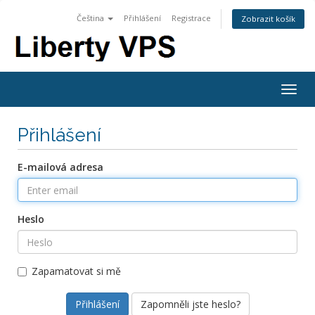
Čeština
Přihlášení
Registrace
Zobrazit košík
Togg
navig
Přihlášení
E-mailová adresa
Heslo
Zapamatovat si mě
Zapomněli jste heslo?