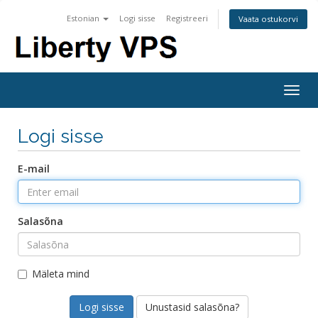
Estonian
Logi sisse
Registreeri
Vaata ostukorvi
Togg
navig
Logi sisse
E-mail
Salasõna
Mäleta mind
Unustasid salasõna?