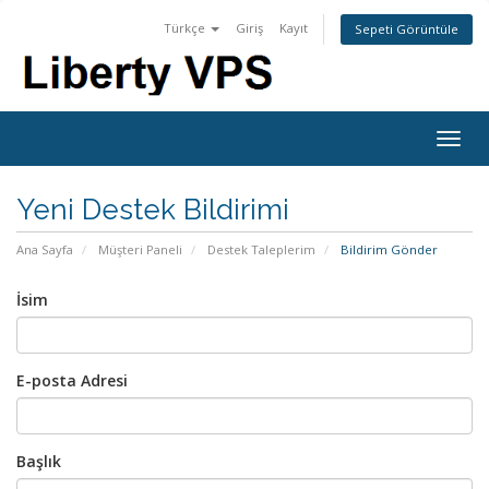
Türkçe
Giriş
Kayıt
Sepeti Görüntüle
Togg
navig
Yeni Destek Bildirimi
Ana Sayfa
Müşteri Paneli
Destek Taleplerim
Bildirim Gönder
İsim
E-posta Adresi
Başlık