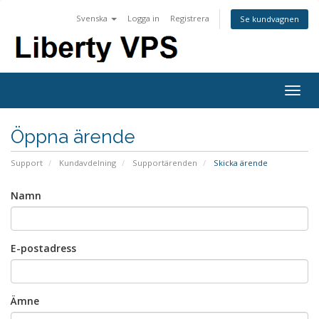
Svenska
Logga in
Registrera
Se kundvagnen
Togg
navig
Öppna ärende
Support
Kundavdelning
Supportärenden
Skicka ärende
Namn
E-postadress
Ämne