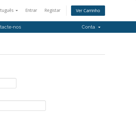
rtuguês
Entrar
Registar
Ver Carrinho
tacte-nos
Conta