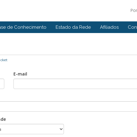
Po
ase de Conhecimento
Estado da Rede
Afiliados
Con
icket
E-mail
ade