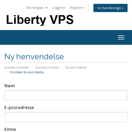
Norwegian
Logg inn
Registrer
Se handlevogn »
Togg
navig
Ny henvendelse
Kundeområdet
Kundeområde
Brukerstøtte
Kontakt brukerstøtte
Navn
E-postadresse
Emne