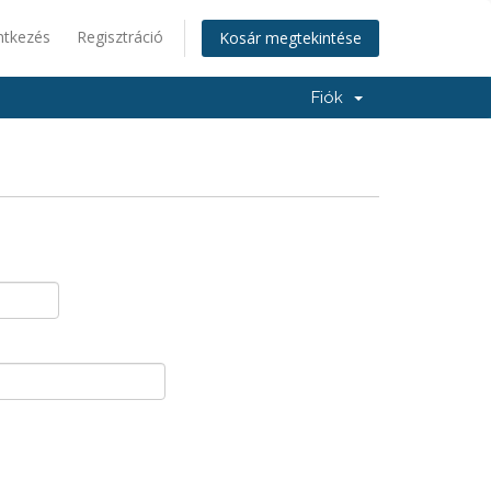
ntkezés
Regisztráció
Kosár megtekintése
Fiók