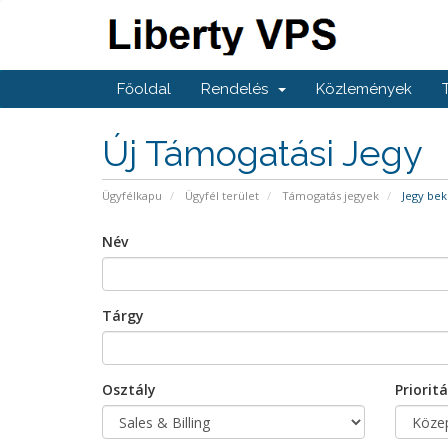
Főoldal
Rendelés
Közlemények
Új Támogatási Jegy
Ügyfélkapu
Ügyfél terület
Támogatás jegyek
Jegy bek
Név
Tárgy
Osztály
Prioritá