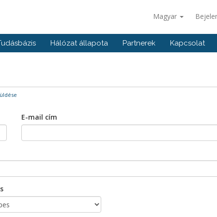
Magyar
Bejele
Tudásbázis
Hálózat állapota
Partnerek
Kapcsolat
üldése
E-mail cím
s