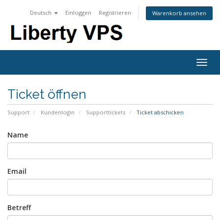
Deutsch
Einloggen
Registrieren
Warenkorb ansehen
Togg
navig
Ticket öffnen
Support
Kundenlogin
Supporttickets
Ticket abschicken
Name
Email
Betreff