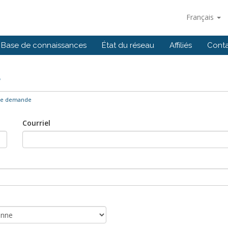
Français
Base de connaissances
État du réseau
Affiliés
Cont
e
ne demande
Courriel