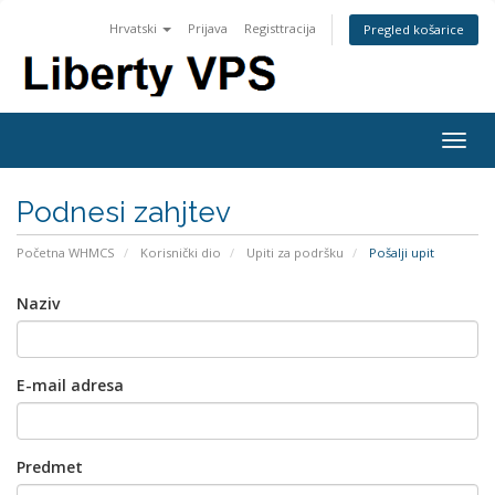
Hrvatski
Prijava
Registtracija
Pregled košarice
Togg
navig
Podnesi zahjtev
Početna WHMCS
Korisnički dio
Upiti za podršku
Pošalji upit
Naziv
E-mail adresa
Predmet