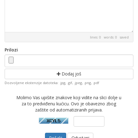
lines: 0 words: 0
saved
Prilozi
Dodaj još
Dozvoljene ekstenzije datoteka: .jpg, .gif, .jpeg, .png, .pdf
Molimo Vas upišite znakove koji vidite na slici dolje u
za to predviđenu kućicu. Ovo je obavezno zbog
zaštite od automatiziranih prijava.
Odustani