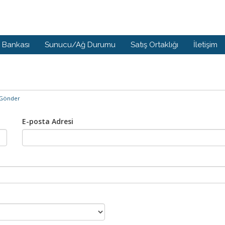
i Bankası
Sunucu/Ağ Durumu
Satış Ortaklığı
İletişim
 Gönder
E-posta Adresi