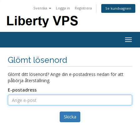
Svenska
Logga in
Registrera
Se kundvagnen
Togg
navig
Glömt lösenord
Glömt ditt lösenord? Ange din e-postadress nedan för att
påbörja återställning.
E-postadress
Skicka