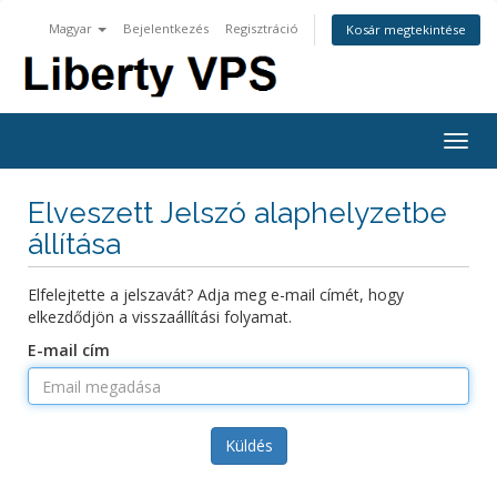
Magyar
Bejelentkezés
Regisztráció
Kosár megtekintése
Togg
navig
Elveszett Jelszó alaphelyzetbe
állítása
Elfelejtette a jelszavát? Adja meg e-mail címét, hogy
elkezdődjön a visszaállítási folyamat.
E-mail cím
Küldés