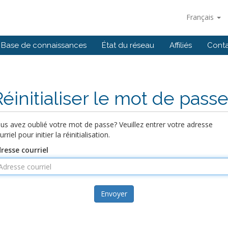
Français
Base de connaissances
État du réseau
Affiliés
Cont
Réinitialiser le mot de pass
us avez oublié votre mot de passe? Veuillez entrer votre adresse
urriel pour initier la réinitialisation.
resse courriel
Envoyer