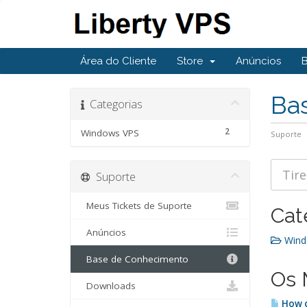
Área do Cliente
Store
Anúncios
Ba
Categorias
2
Windows VPS
Suporte
Suporte
Meus Tickets de Suporte
Cat
Anúncios
Wind
Base de Conhecimento
Os 
Downloads
How c