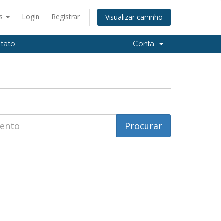
ês
Login
Registrar
Visualizar carrinho
tato
Conta