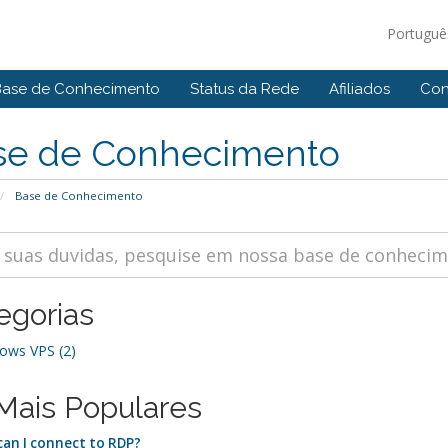
Portugu
Base de Conhecimento
Status da Rede
Afiliados
Con
se de Conhecimento
Base de Conhecimento
egorias
ows VPS (2)
Mais Populares
an I connect to RDP?