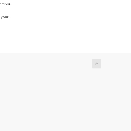
m via...
your...