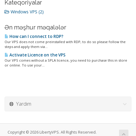
Kateqoriyalar
Windows VPS (2)
Ən məşhur məqalələr
How can I connect to RDP?
Our VPS does not come preinstalled with RDP, to do so please follow the
steps and apply them via...
Activate Licence on the VPS
Our VPS comes without a SPLA licence, you need to purchase this in store
or online. To use your...
Yardım
Copyright © 2026 LibertyVPS. All Rights Reserved.