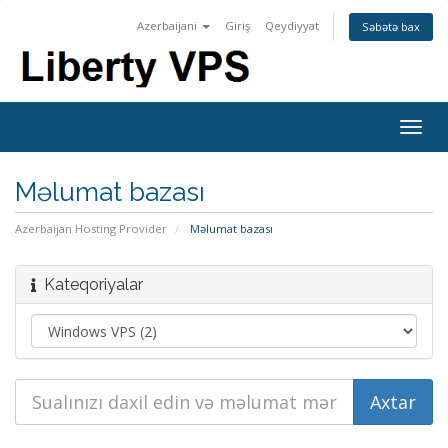
Azerbaijani
Giriş
Qeydiyyat
Səbətə bax
Togg
navig
Məlumat bazası
Azerbaijan Hosting Provider
Məlumat bazası
Kateqoriyalar