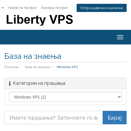
n
Најава на профил
Креирај профил
Потрошувачка кошничка
Togg
navig
База на знаења
Почетна
База на знаења
Windows VPS
Категории на прашања