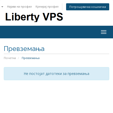
n
Најава на профил
Креирај профил
Потрошувачка кошничка
Togg
navig
Превземања
Почетна
Превземања
Не постојат датотеки за превземања