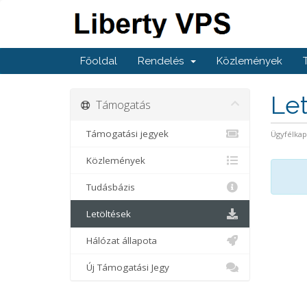
Főoldal
Rendelés
Közlemények
Le
Támogatás
Támogatási jegyek
Ügyfélka
Közlemények
Tudásbázis
Letöltések
Hálózat állapota
Új Támogatási Jegy