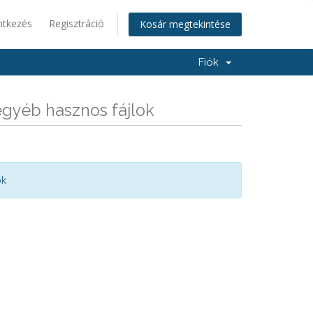
ntkezés
Regisztráció
Kosár megtekintése
Fiók
gyéb hasznos fájlok
ok