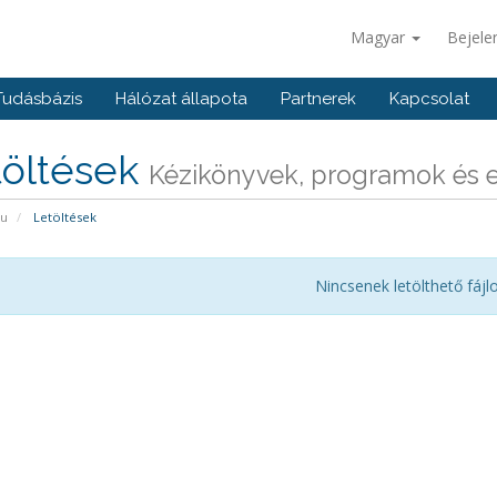
Magyar
Bejele
Tudásbázis
Hálózat állapota
Partnerek
Kapcsolat
töltések
Kézikönyvek, programok és e
pu
Letöltések
Nincsenek letölthető fájl