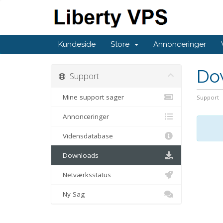
Kundeside
Store
Annonceringer
Do
Support
Mine support sager
Support
Annonceringer
Vidensdatabase
Downloads
Netværksstatus
Ny Sag