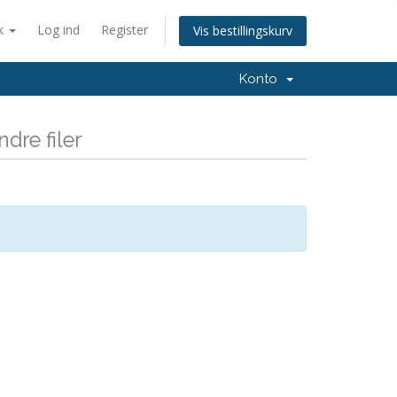
k
Log ind
Register
Vis bestillingskurv
Konto
dre filer