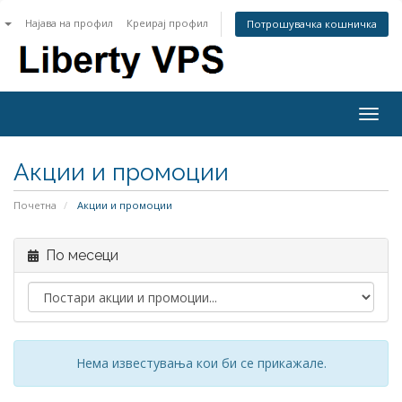
n
Најава на профил
Креирај профил
Потрошувачка кошничка
Togg
navig
Акции и промоции
Почетна
Акции и промоции
По месеци
Нема известувања кои би се прикажале.