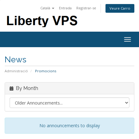
Català
Entrada
Registrar-se
Veure Carro
Togg
navig
News
Administració
Promocions
By Month
No announcements to display