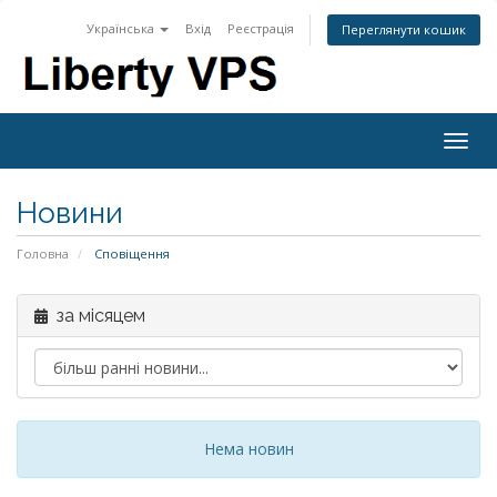
Українська
Вхід
Реєстрація
Переглянути кошик
Togg
navig
Новини
Головна
Сповіщення
за місяцем
Нема новин