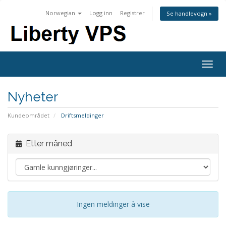
Norwegian
Logg inn
Registrer
Se handlevogn »
Togg
navig
Nyheter
Kundeområdet
Driftsmeldinger
Etter måned
Ingen meldinger å vise