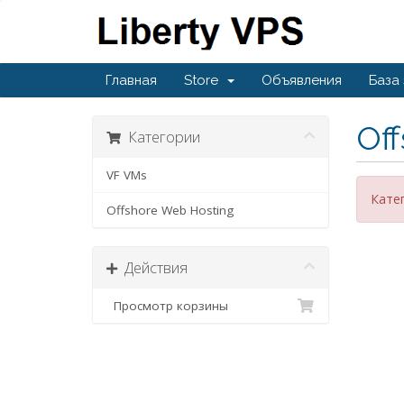
Главная
Store
Объявления
База
Of
Категории
VF VMs
Кате
Offshore Web Hosting
Действия
Просмотр корзины