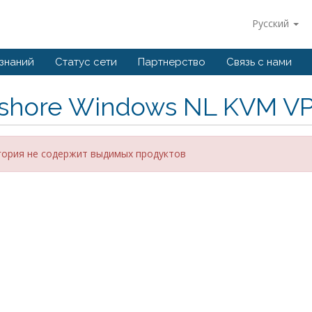
Русский
 знаний
Статус сети
Партнерство
Связь с нами
fshore Windows NL KVM V
гория не содержит выдимых продуктов