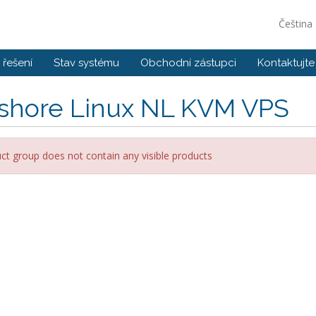
Čeština
řešení
Stav systému
Obchodní zástupci
Kontaktujte
fshore Linux NL KVM VPS
ct group does not contain any visible products